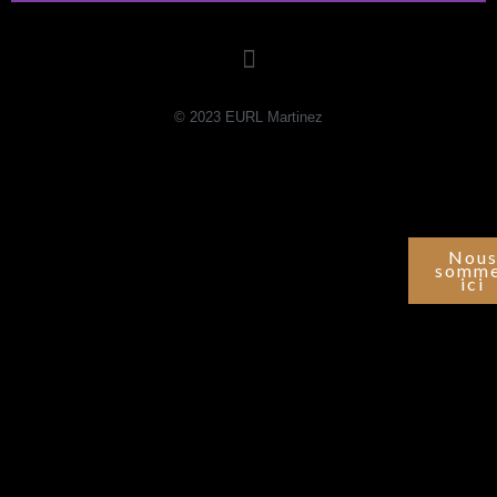
© 2023 EURL Martinez
Nou
somm
ici